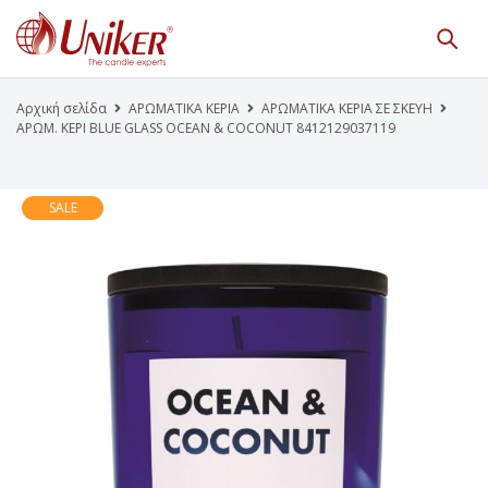
Κατάλογος Προϊόντων
Γίνε Συνεργάτης μας
Αρχική σελίδα
ΑΡΩΜΑΤΙΚΑ ΚΕΡΙΑ
ΑΡΩΜΑΤΙΚΑ ΚΕΡΙΑ ΣΕ ΣΚΕΥΗ
ΑΡΩΜ. ΚΕΡΙ BLUE GLASS OCEAN & COCONUT 8412129037119
Η Εταιρεία
Κατάλογοι PDF
Τα Νέα μας
Επικοινωνία
SALE
Το Uniker.gr
απευθύνεται μόνο σε εμπόρους