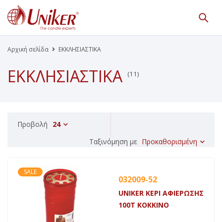
Κατάλογος Προϊόντων
Γίνε Συνεργάτης μας
Αρχική σελίδα
ΕΚΚΛΗΣΙΑΣΤΙΚΑ
ΕΚΚΛΗΣΙΑΣΤΙΚΑ
(11)
Η Εταιρεία
Κατάλογοι PDF
Τα Νέα μας
Επικοινωνία
Το Uniker.gr
απευθύνεται μόνο σε εμπόρους
Προβολή
24
Προκαθορισμένη
Ταξινόμηση με
SALE
032009-52
UNIKER ΚΕΡΙ ΑΦΙΕΡΩΣΗΣ
100Τ ΚΟΚΚΙΝΟ