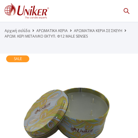
Κατάλογος Προϊόντων
Γίνε Συνεργάτης μας
Αρχική σελίδα
ΑΡΩΜΑΤΙΚΑ ΚΕΡΙΑ
ΑΡΩΜΑΤΙΚΑ ΚΕΡΙΑ ΣΕ ΣΚΕΥΗ
ΑΡΩΜ. ΚΕΡΙ ΜΕΤΑΛ/ΚΟ ΕΚΤΥΠ. Φ12 MALE SENSES
Η Εταιρεία
Κατάλογοι PDF
Τα Νέα μας
Επικοινωνία
SALE
Το Uniker.gr
απευθύνεται μόνο σε εμπόρους