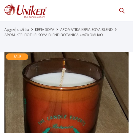
Κατάλογος Προϊόντων
Γίνε Συνεργάτης μας
Αρχική σελίδα
ΚΕΡΙΑ SOYA
ΑΡΩΜΑΤΙΚΑ ΚΕΡΙΑ SOYA BLEND
ΑΡΩΜ. ΚΕΡΙ ΠΟΤΗΡΙ SOYA BLEND BOTANICA ΦΑΣΚΟΜΗΛΟ
Η Εταιρεία
Κατάλογοι PDF
Τα Νέα μας
Επικοινωνία
SALE
Το Uniker.gr
απευθύνεται μόνο σε εμπόρους