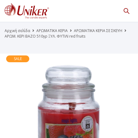
Κατάλογος Προϊόντων
Γίνε Συνεργάτης μας
Αρχική σελίδα
ΑΡΩΜΑΤΙΚΑ ΚΕΡΙΑ
ΑΡΩΜΑΤΙΚΑ ΚΕΡΙΑ ΣΕ ΣΚΕΥΗ
ΑΡΩΜ. ΚΕΡΙ ΒΑΖΟ 510γρ ΞΥΛ. ΦΥΤΙΛΙ red fruits
Η Εταιρεία
Κατάλογοι PDF
Τα Νέα μας
Επικοινωνία
SALE
Το Uniker.gr
απευθύνεται μόνο σε εμπόρους