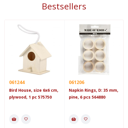
Bestsellers
061244
061206
Bird House, size 6x6 cm,
Napkin Rings, D: 35 mm,
plywood, 1 pc 575750
pine, 6 pcs 564880