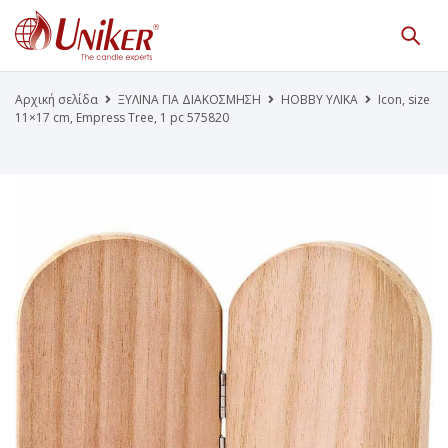
Κατάλογος Προϊόντων
Γίνε Συνεργάτης μας
Αρχική σελίδα
ΞΥΛΙΝΑ ΓΙΑ ΔΙΑΚΟΣΜΗΣΗ
HOBBY ΥΛΙΚΑ
Icon, size
11×17 cm, Empress Tree, 1 pc 575820
Η Εταιρεία
Κατάλογοι PDF
Τα Νέα μας
Επικοινωνία
Το Uniker.gr
απευθύνεται μόνο σε εμπόρους