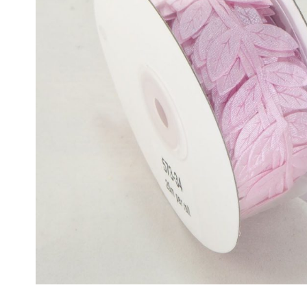
ΒΑΣΕΙΣ 
ΚΕΡΑΜΙΚΟΙ ΑΡΩΜΑΤΙΣΤΕΣ
ΑΡΩΜΑΤ
ΒΑΣΕΙΣ 
ΚΕΡΙΑ SOYA
ΕΝΤΟΜΟΑ
ΞΥΛΙΝΑ ΓΙΑ ΔΙΑΚΟΣΜΗΣΗ
CITRONE
ΑΝΑΠΤΗΡΕΣ
Γίνε Συνεργάτης μας
Η Εταιρεία
Κατάλογοι PDF
Τα Νέα μας
Επικοινωνία
Το Uniker.gr
απευθύνεται μόνο σε εμπόρους