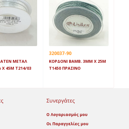
320037-90
320
ΣΑΤΕΝ ΜΕΤΑΛ
ΚΟΡΔΟΝΙ ΒΑΜΒ. 3MM X 25M
ΚΟΡ
 X 45Μ Τ214/03
Τ1450 ΠΡΑΣΙΝΟ
Τ14
ες
Συνεργάτες
Ο Λογαριασμός μου
Οι Παραγγελίες μου