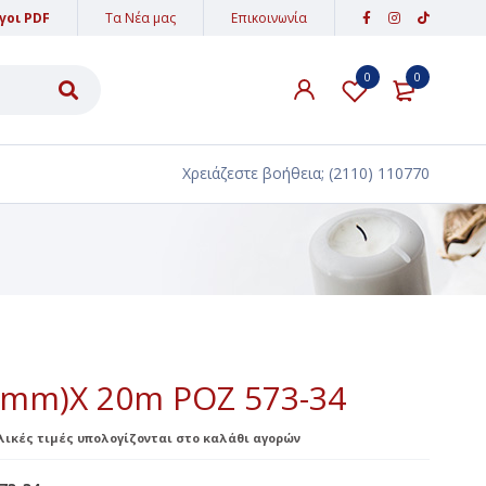
γοι PDF
Τα Νέα μας
Επικοινωνία
0
0
ΥΛΙΚΑ ΔΙΑΚΟΣΜΗΣΗΣ
ΑΜΜΟΣ - ΠΕΤΡΕΣ
Χρειάζεστε βοήθεια;
(2110) 110770
ΥΦΑΣΜΑΤΑ-ΚΟΡΔΕΛΕΣ-ΚΟΡΔΟΝΙΑ
ΔΑΝΤΕΛΕΣ
ΚΟΡΔΕΛΕΣ
ΚΟΡΔΟΝΙΑ
ΕΙΔΗ ΠΑΡΤΥ
0mm)X 20m ΡΟΖ 573-34
PARTY POPPER
ελικές τιμές υπολογίζονται στο καλάθι αγορών
ΒΕΓΓΑΛΙΚΑ ΤΟΥΡΤΑΣ
ΚΕΡΙΑ ΓΕΝΕΘΛΙΩΝ