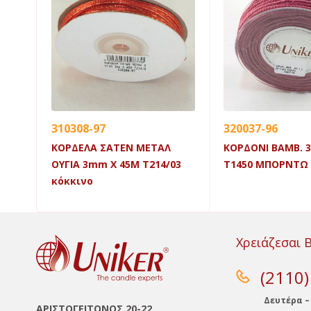
310308-97
320037-96
ΚΟΡΔΕΛΑ ΣΑΤΕΝ ΜΕΤΑΛ
ΚΟΡΔΟΝΙ ΒΑΜΒ. 
Μ
ΟΥΓΙΑ 3mm X 45Μ Τ214/03
Τ1450 ΜΠΟΡΝΤΩ
κόκκινο
Χρειάζεσαι 
(2110
Δευτέρα –
ΑΡΙΣΤΟΓΕΙΤΟΝΟΣ 20-22