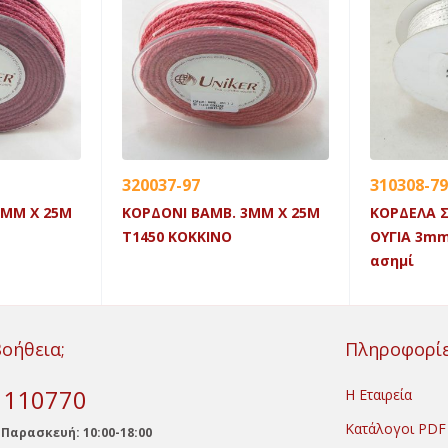
320037-97
310308-79
3MM X 25M
ΚΟΡΔΟΝΙ ΒΑΜΒ. 3MM X 25M
ΚΟΡΔΕΛΑ 
Τ1450 ΚΟΚΚΙΝΟ
ΟΥΓΙΑ 3mm
ασημί
Βοήθεια;
Πληροφορί
) 110770
Η Εταιρεία
Κατάλογοι PDF
 Παρασκευή: 10:00-18:00