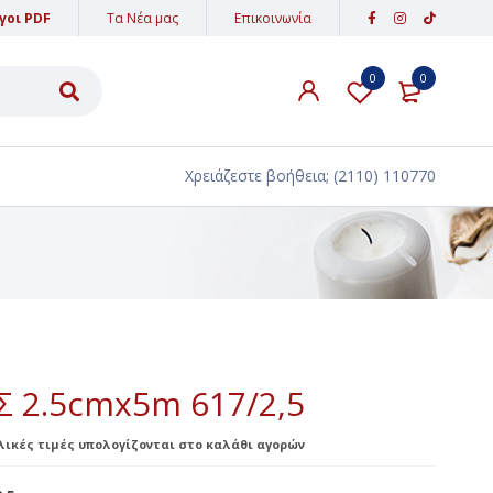
γοι PDF
Τα Νέα μας
Επικοινωνία
0
0
ΥΛΙΚΑ ΔΙΑΚΟΣΜΗΣΗΣ
ΑΜΜΟΣ - ΠΕΤΡΕΣ
Χρειάζεστε βοήθεια;
(2110) 110770
ΥΦΑΣΜΑΤΑ-ΚΟΡΔΕΛΕΣ-ΚΟΡΔΟΝΙΑ
ΔΑΝΤΕΛΕΣ
ΚΟΡΔΕΛΕΣ
ΚΟΡΔΟΝΙΑ
ΕΙΔΗ ΠΑΡΤΥ
 2.5cmx5m 617/2,5
PARTY POPPER
ελικές τιμές υπολογίζονται στο καλάθι αγορών
ΒΕΓΓΑΛΙΚΑ ΤΟΥΡΤΑΣ
ΚΕΡΙΑ ΓΕΝΕΘΛΙΩΝ