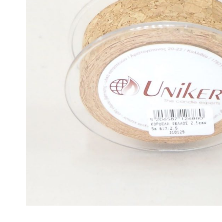
ΒΑΣΕΙΣ 
ΚΕΡΑΜΙΚΟΙ ΑΡΩΜΑΤΙΣΤΕΣ
ΑΡΩΜΑΤ
ΒΑΣΕΙΣ 
ΚΕΡΙΑ SOYA
ΕΝΤΟΜΟΑ
ΞΥΛΙΝΑ ΓΙΑ ΔΙΑΚΟΣΜΗΣΗ
CITRONE
ΑΝΑΠΤΗΡΕΣ
Γίνε Συνεργάτης μας
Η Εταιρεία
Κατάλογοι PDF
Τα Νέα μας
Επικοινωνία
Το Uniker.gr
απευθύνεται μόνο σε εμπόρους