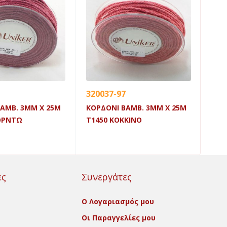
320037-97
320
ΑΜΒ. 3MM X 25M
ΚΟΡΔΟΝΙ ΒΑΜΒ. 3MM X 25M
ΚΟΡ
ΟΡΝΤΩ
Τ1450 ΚΟΚΚΙΝΟ
Τ14
ες
Συνεργάτες
Ο Λογαριασμός μου
Οι Παραγγελίες μου