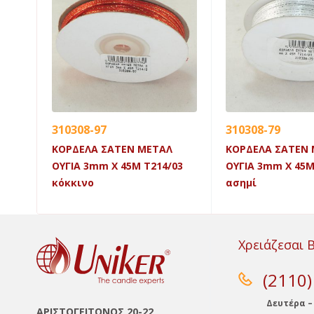
310308-97
310308-79
25M
ΚΟΡΔΕΛΑ ΣΑΤΕΝ ΜΕΤΑΛ
ΚΟΡΔΕΛΑ ΣΑΤΕΝ
ΟΥΓΙΑ 3mm X 45Μ Τ214/03
ΟΥΓΙΑ 3mm X 45Μ
κόκκινο
ασημί
Χρειάζεσαι 
(2110
Δευτέρα –
ΑΡΙΣΤΟΓΕΙΤΟΝΟΣ 20-22