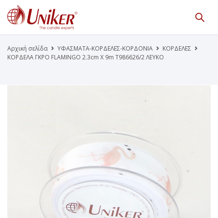
Κατάλογος Προϊόντων
Γίνε Συνεργάτης μας
Αρχική σελίδα
ΥΦΑΣΜΑΤΑ-ΚΟΡΔΕΛΕΣ-ΚΟΡΔΟΝΙΑ
ΚΟΡΔΕΛΕΣ
ΚΟΡΔΕΛΑ ΓΚΡΟ FLAMINGO 2.3cm X 9m Τ986626/2 ΛΕΥΚΟ
Η Εταιρεία
Κατάλογοι PDF
Τα Νέα μας
Επικοινωνία
Το Uniker.gr
απευθύνεται μόνο σε εμπόρους