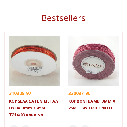
Bestsellers
310308-97
320037-96
ΚΟΡΔΕΛΑ ΣΑΤΕΝ ΜΕΤΑΛ
ΚΟΡΔΟΝΙ ΒΑΜΒ. 3MM X
ΟΥΓΙΑ 3mm X 45Μ
25M Τ1450 ΜΠΟΡΝΤΩ
Τ214/03 κόκκινο