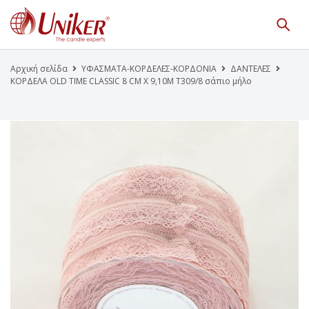
Κατάλογος Προϊόντων
Γίνε Συνεργάτης μας
Αρχική σελίδα
ΥΦΑΣΜΑΤΑ-ΚΟΡΔΕΛΕΣ-ΚΟΡΔΟΝΙΑ
ΔΑΝΤΕΛΕΣ
ΚΟΡΔΕΛΑ OLD TIME CLASSIC 8 CM X 9,10M Τ309/8 σάπιο μήλο
Η Εταιρεία
Κατάλογοι PDF
Τα Νέα μας
Επικοινωνία
Το Uniker.gr
απευθύνεται μόνο σε εμπόρους