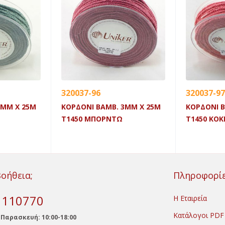
320037-96
320037-97
3MM X 25M
ΚΟΡΔΟΝΙ ΒΑΜΒ. 3MM X 25M
ΚΟΡΔΟΝΙ Β
Τ1450 ΜΠΟΡΝΤΩ
Τ1450 ΚΟΚ
Βοήθεια;
Πληροφορί
) 110770
Η Εταιρεία
Κατάλογοι PDF
 Παρασκευή: 10:00-18:00