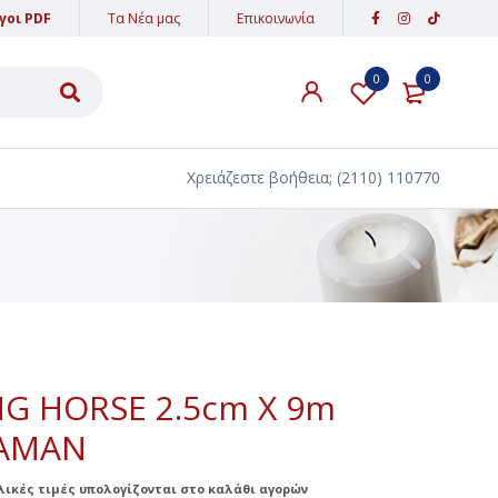
γοι PDF
Τα Νέα μας
Επικοινωνία
0
0
ΥΛΙΚΑ ΔΙΑΚΟΣΜΗΣΗΣ
ΑΜΜΟΣ - ΠΕΤΡΕΣ
Χρειάζεστε βοήθεια;
(2110) 110770
ΥΦΑΣΜΑΤΑ-ΚΟΡΔΕΛΕΣ-ΚΟΡΔΟΝΙΑ
ΔΑΝΤΕΛΕΣ
ΚΟΡΔΕΛΕΣ
ΚΟΡΔΟΝΙΑ
ΕΙΔΗ ΠΑΡΤΥ
G HORSE 2.5cm X 9m
PARTY POPPER
ΡΑΜΑΝ
ΒΕΓΓΑΛΙΚΑ ΤΟΥΡΤΑΣ
ελικές τιμές υπολογίζονται στο καλάθι αγορών
ΚΕΡΙΑ ΓΕΝΕΘΛΙΩΝ