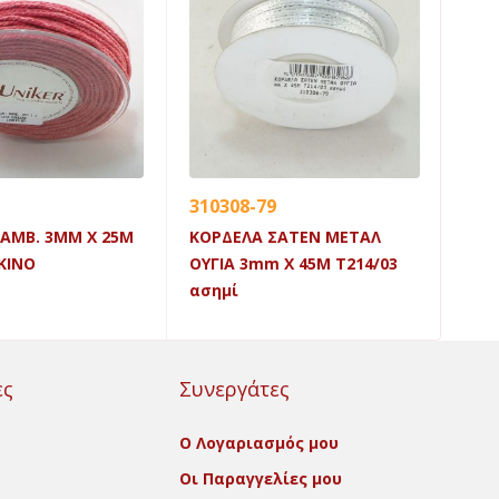
310308-79
320
ΑΜΒ. 3MM X 25M
ΚΟΡΔΕΛΑ ΣΑΤΕΝ ΜΕΤΑΛ
ΚΟΡ
ΚΙΝΟ
ΟΥΓΙΑ 3mm X 45Μ Τ214/03
Τ14
ασημί
ες
Συνεργάτες
Ο Λογαριασμός μου
Οι Παραγγελίες μου