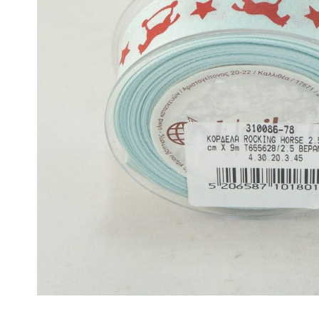
ΒΑΣΕΙΣ 
ΚΕΡΑΜΙΚΟΙ ΑΡΩΜΑΤΙΣΤΕΣ
ΑΡΩΜΑΤ
ΒΑΣΕΙΣ 
ΚΕΡΙΑ SOYA
ΕΝΤΟΜΟΑ
ΞΥΛΙΝΑ ΓΙΑ ΔΙΑΚΟΣΜΗΣΗ
CITRONE
ΑΝΑΠΤΗΡΕΣ
Γίνε Συνεργάτης μας
Η Εταιρεία
Κατάλογοι PDF
Τα Νέα μας
Επικοινωνία
Το Uniker.gr
απευθύνεται μόνο σε εμπόρους