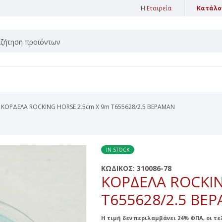
Η Εταιρεία
Κατάλο
ΙΚΑ ΧΩΡΟΥ
ΚΛΑΣΙΚΑ ΚΕΡΙΑ
ΚΑ DIFFUSER
ΚΕΡΙΑ ΚΗΡΟΠΗΓΙΟΥ
ΚΑ STICKS
ΚΛΑΣΙΚΑ ΚΕΡΙΑ ΕΠΙΠΛΕΟΝΤΑ
ΚΑ WAX MELTS
ΚΛΑΣΙΚΑ ΚΕΡΙΑ ΚΟΡΜΟΙ
ΚΟΡΔΕΛΑ ROCKING HORSE 2.5cm X 9m Τ655628/2.5 ΒΕΡΑΜΑΝ
ΚΑ ΑΥΤΟΚΙΝΗΤΟΥ
ΚΛΑΣΙΚΑ ΚΕΡΙΑ ΜΠΑΛΕΣ
ΚΑ ΕΛΑΙΑ
ΚΛΑΣΙΚΑ ΚΕΡΙΑ ΡΕΣΩ
IN STOCK
ΚΑ ΣΠΡΕΥ
ΠΡΟΣΩΠΙΚΗ ΥΓΙΕΙΝΗ
ΚΩΔΙΚΟΣ:
310086-78
ΚΑ ΦΑΚΕΛΑΚΙΑ
ΚΟΡΔΕΛΑ ROCKIN
ΑΝΤΙΣΗΠΤΙΚΑ
ΚΑ ΧΑΡΤΙΑ
Τ655628/2.5 ΒΕ
ΚΡΕΜΕΣ ΧΕΡΙΩΝ
ΚΕΣ ΠΕΡΛΕΣ
Η τιμή δεν περιλαμβάνει 24% ΦΠΑ, οι τ
LED ΚΕΡΙΑ