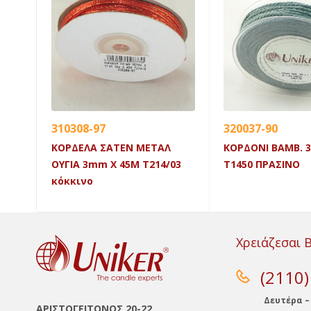
310308-97
320037-90
ΚΟΡΔΕΛΑ ΣΑΤΕΝ ΜΕΤΑΛ
ΚΟΡΔΟΝΙ ΒΑΜΒ. 
Μ
ΟΥΓΙΑ 3mm X 45Μ Τ214/03
Τ1450 ΠΡΑΣΙΝΟ
κόκκινο
Χρειάζεσαι 
(2110
Δευτέρα –
ΑΡΙΣΤΟΓΕΙΤΟΝΟΣ 20-22