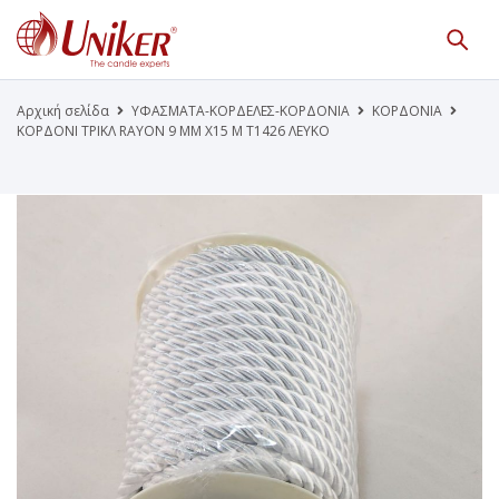
Κατάλογος Προϊόντων
Γίνε Συνεργάτης μας
Αρχική σελίδα
ΥΦΑΣΜΑΤΑ-ΚΟΡΔΕΛΕΣ-ΚΟΡΔΟΝΙΑ
ΚΟΡΔΟΝΙΑ
ΚΟΡΔΟΝΙ ΤΡΙΚΛ RΑΥΟΝ 9 MM Χ15 M Τ1426 ΛΕΥΚΟ
Η Εταιρεία
Κατάλογοι PDF
Τα Νέα μας
Επικοινωνία
Το Uniker.gr
απευθύνεται μόνο σε εμπόρους