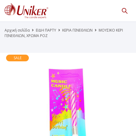
Κατάλογος Προϊόντων
Γίνε Συνεργάτης μας
Αρχική σελίδα
ΕΙΔΗ ΠΑΡΤΥ
ΚΕΡΙΑ ΓΕΝΕΘΛΙΩΝ
ΜΟΥΣΙΚΟ ΚΕΡΙ
ΓΕΝΕΘΛΙΩΝ, ΧΡΩΜΑ ΡΟΖ
Η Εταιρεία
Κατάλογοι PDF
Τα Νέα μας
Επικοινωνία
SALE
Το Uniker.gr
απευθύνεται μόνο σε εμπόρους