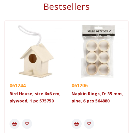
Bestsellers
061244
061206
Bird House, size 6x6 cm,
Napkin Rings, D: 35 mm,
plywood, 1 pc 575750
pine, 6 pcs 564880