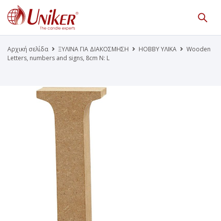
Κατάλογος Προϊόντων
Γίνε Συνεργάτης μας
Αρχική σελίδα
ΞΥΛΙΝΑ ΓΙΑ ΔΙΑΚΟΣΜΗΣΗ
HOBBY ΥΛΙΚΑ
Wooden
Letters, numbers and signs, 8cm N: L
Η Εταιρεία
Κατάλογοι PDF
Τα Νέα μας
Επικοινωνία
Το Uniker.gr
απευθύνεται μόνο σε εμπόρους