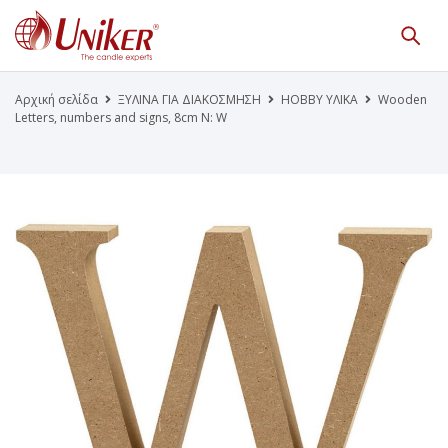
Κατάλογος Προϊόντων
Γίνε Συνεργάτης μας
Αρχική σελίδα
ΞΥΛΙΝΑ ΓΙΑ ΔΙΑΚΟΣΜΗΣΗ
HOBBY ΥΛΙΚΑ
Wooden
Letters, numbers and signs, 8cm N: W
Η Εταιρεία
Κατάλογοι PDF
Τα Νέα μας
Επικοινωνία
Το Uniker.gr
απευθύνεται μόνο σε εμπόρους