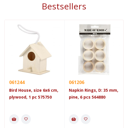
Bestsellers
061244
061206
Bird House, size 6x6 cm,
Napkin Rings, D: 35 mm,
plywood, 1 pc 575750
pine, 6 pcs 564880