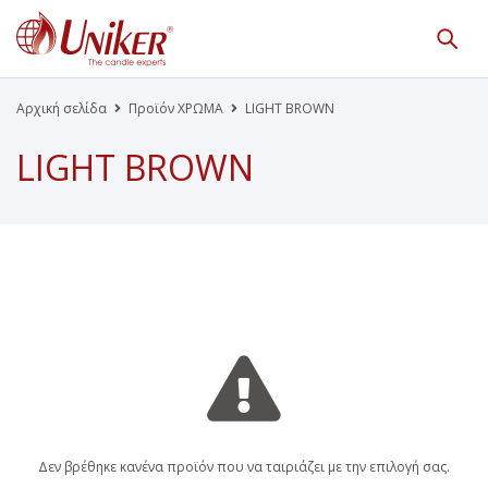
Κατάλογος Προϊόντων
Γίνε Συνεργάτης μας
Αρχική σελίδα
Προϊόν ΧΡΩΜΑ
LIGHT BROWN
LIGHT BROWN
Η Εταιρεία
Κατάλογοι PDF
Τα Νέα μας
Επικοινωνία
Το Uniker.gr
απευθύνεται μόνο σε εμπόρους
Δεν βρέθηκε κανένα προϊόν που να ταιριάζει με την επιλογή σας.