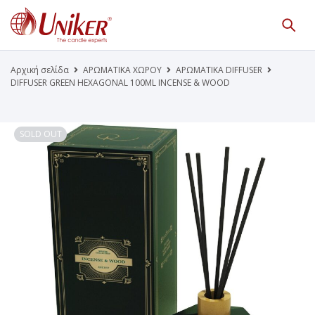
Κατάλογος Προϊόντων
Γίνε Συνεργάτης μας
Αρχική σελίδα
ΑΡΩΜΑΤΙΚΑ ΧΩΡΟΥ
ΑΡΩΜΑΤΙΚΑ DIFFUSER
DIFFUSER GREEN HEXAGONAL 100ML INCENSE & WOOD
Η Εταιρεία
Κατάλογοι PDF
Τα Νέα μας
Επικοινωνία
SOLD OUT
Το Uniker.gr
απευθύνεται μόνο σε εμπόρους