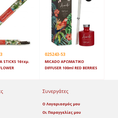
13
025243-53
025
 STICKS 16τεμ.
MICADO ΑΡΩΜΑΤΙΚΟ
ΞΥΛ
 FLOWER
DIFFUSER 100ml RED BERRIES
ες
Συνεργάτες
Ο Λογαριασμός μου
Οι Παραγγελίες μου