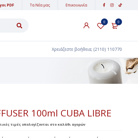
γοι PDF
Τα Νέα μας
Επικοινωνία
0
0
ΥΛΙΚΑ ΔΙΑΚΟΣΜΗΣΗΣ
ΑΜΜΟΣ - ΠΕΤΡΕΣ
Χρειάζεστε βοήθεια;
(2110) 110770
ΥΦΑΣΜΑΤΑ-ΚΟΡΔΕΛΕΣ-ΚΟΡΔΟΝΙΑ
ΔΑΝΤΕΛΕΣ
ΚΟΡΔΕΛΕΣ
ΚΟΡΔΟΝΙΑ
ΕΙΔΗ ΠΑΡΤΥ
FUSER 100ml CUBA LIBRE
PARTY POPPER
ελικές τιμές υπολογίζονται στο καλάθι αγορών
ΒΕΓΓΑΛΙΚΑ ΤΟΥΡΤΑΣ
ΚΕΡΙΑ ΓΕΝΕΘΛΙΩΝ