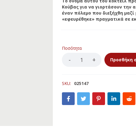
Το όνομα αυτού του κοκτέιλ πρ
ΚΕΡΙΩΝ
Κούβας για να γιορτάσουν την 
LED ΚΟΡΜΟΙ
ΙΣΤΕΣ
έναν πόλεμο που διεξήχθη μαζί μ
LED ΡΕΣΩ
«εφευρέθηκε» πραγματικά σε εκ
ΚΕΡΙΩΝ
ΠΩΘΗΤΙΚΑ ΓΙΑ ΚΟΥΝΟΥΠΙΑ
LLA ΑΝΤΙΚΟΥΝΟΥΠΙΚΑ
Ποσότητα
Προσθήκη 
SKU:
025147