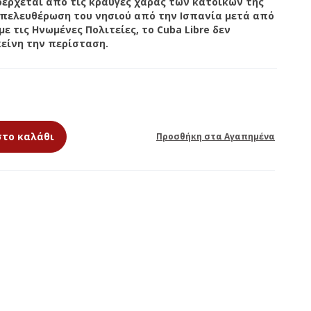
οέρχεται από τις κραυγές χαράς των κατοίκων της
απελευθέρωση του νησιού από την Ισπανία μετά από
ε τις Ηνωμένες Πολιτείες, το Cuba Libre δεν
ΕΚΚΛΗΣΙΑΣΤΙΚΑ
είνη την περίσταση.
ΘΥΜΙΑΜΑΤΑ
ΚΕΡΙΑ ΑΦΙΕΡΩΣΗΣ
στο καλάθι