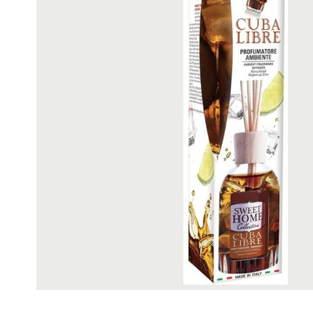
ΒΑΣΕΙΣ 
ΚΕΡΑΜΙΚΟΙ ΑΡΩΜΑΤΙΣΤΕΣ
ΑΡΩΜΑΤ
ΒΑΣΕΙΣ 
ΚΕΡΙΑ SOYA
ΕΝΤΟΜΟΑ
ΞΥΛΙΝΑ ΓΙΑ ΔΙΑΚΟΣΜΗΣΗ
CITRONE
ΑΝΑΠΤΗΡΕΣ
Γίνε Συνεργάτης μας
Η Εταιρεία
Κατάλογοι PDF
Τα Νέα μας
Επικοινωνία
Το Uniker.gr
απευθύνεται μόνο σε εμπόρους