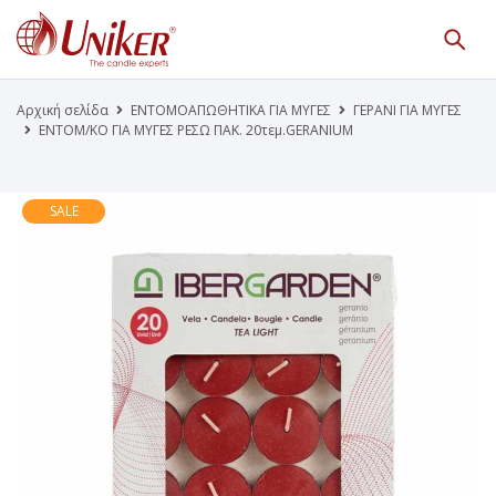
Κατάλογος Προϊόντων
Γίνε Συνεργάτης μας
Αρχική σελίδα
ΕΝΤΟΜΟΑΠΩΘΗΤΙΚΑ ΓΙΑ ΜΥΓΕΣ
ΓΕΡΑΝΙ ΓΙΑ ΜΥΓΕΣ
ΕΝΤΟΜ/ΚΟ ΓΙΑ ΜΥΓΕΣ ΡΕΣΩ ΠΑΚ. 20τεμ.GERANIUM
Η Εταιρεία
Κατάλογοι PDF
Τα Νέα μας
Επικοινωνία
SALE
Το Uniker.gr
απευθύνεται μόνο σε εμπόρους