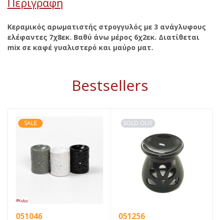
Περιγραφή
Κεραμικός αρωματιστής στρογγυλός με 3 ανάγλυφους
ελέφαντες 7χ8εκ. Βαθύ άνω μέρος 6χ2εκ. Διατίθεται
mix σε καφέ γυαλιστερό και μαύρο ματ.
Bestsellers
SALE
SOLD OUT
051046
051256