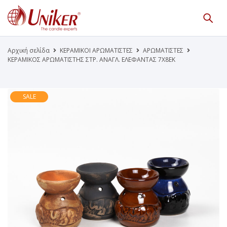
Κατάλογος Προϊόντων
Γίνε Συνεργάτης μας
Αρχική σελίδα
ΚΕΡΑΜΙΚΟΙ ΑΡΩΜΑΤΙΣΤΕΣ
ΑΡΩΜΑΤΙΣΤΕΣ
ΚΕΡΑΜΙΚΟΣ ΑΡΩΜΑΤΙΣΤΗΣ ΣΤΡ. ΑΝΑΓΛ. ΕΛΕΦΑΝΤΑΣ 7X8ΕΚ
Η Εταιρεία
Κατάλογοι PDF
Τα Νέα μας
Επικοινωνία
SALE
Το Uniker.gr
απευθύνεται μόνο σε εμπόρους