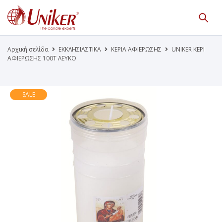
Κατάλογος Προϊόντων
Γίνε Συνεργάτης μας
Αρχική σελίδα
ΕΚΚΛΗΣΙΑΣΤΙΚΑ
ΚΕΡΙΑ ΑΦΙΕΡΩΣΗΣ
UNIKER ΚΕΡΙ
ΑΦΙΕΡΩΣΗΣ 100Τ ΛΕΥΚΟ
Η Εταιρεία
Κατάλογοι PDF
Τα Νέα μας
Επικοινωνία
SALE
Το Uniker.gr
απευθύνεται μόνο σε εμπόρους