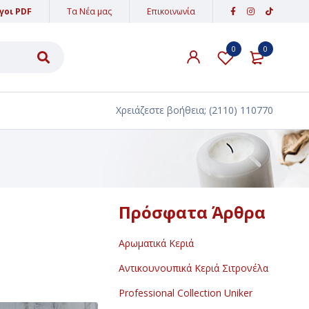
γοι PDF
Τα Νέα μας
Επικοινωνία
0
0
ΥΛΙΚΑ ΔΙΑΚΟΣΜΗΣΗΣ
ΑΜΜΟΣ - ΠΕΤΡΕΣ
Χρειάζεστε βοήθεια;
(2110) 110770
ΥΦΑΣΜΑΤΑ-ΚΟΡΔΕΛΕΣ-ΚΟΡΔΟΝΙΑ
ΔΑΝΤΕΛΕΣ
ΚΟΡΔΕΛΕΣ
ΚΟΡΔΟΝΙΑ
Πρόσφατα Άρθρα
ΕΙΔΗ ΠΑΡΤΥ
Αρωματικά Κεριά
PARTY POPPER
Αντικουνουπικά Κεριά Σιτρονέλα
ΒΕΓΓΑΛΙΚΑ ΤΟΥΡΤΑΣ
Professional Collection Uniker
ΚΕΡΙΑ ΓΕΝΕΘΛΙΩΝ