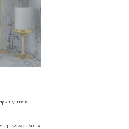
ρ και για κάθε
ινα η πήλινα με λευκό