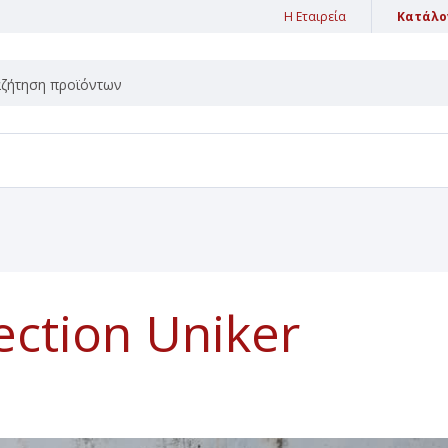
Η Εταιρεία
Κατάλο
ΙΚΑ ΧΩΡΟΥ
ΚΛΑΣΙΚΑ ΚΕΡΙΑ
ΚΑ DIFFUSER
ΚΕΡΙΑ ΚΗΡΟΠΗΓΙΟΥ
ΚΑ STICKS
ΚΛΑΣΙΚΑ ΚΕΡΙΑ ΕΠΙΠΛΕΟΝΤΑ
ΚΑ WAX MELTS
ΚΛΑΣΙΚΑ ΚΕΡΙΑ ΚΟΡΜΟΙ
ΚΑ ΑΥΤΟΚΙΝΗΤΟΥ
ΚΛΑΣΙΚΑ ΚΕΡΙΑ ΜΠΑΛΕΣ
ΚΑ ΕΛΑΙΑ
ΚΛΑΣΙΚΑ ΚΕΡΙΑ ΡΕΣΩ
ection Uniker
ΚΑ ΣΠΡΕΥ
ΠΡΟΣΩΠΙΚΗ ΥΓΙΕΙΝΗ
ΚΑ ΦΑΚΕΛΑΚΙΑ
ΑΝΤΙΣΗΠΤΙΚΑ
ΚΑ ΧΑΡΤΙΑ
ΚΡΕΜΕΣ ΧΕΡΙΩΝ
ΚΕΣ ΠΕΡΛΕΣ
LED ΚΕΡΙΑ