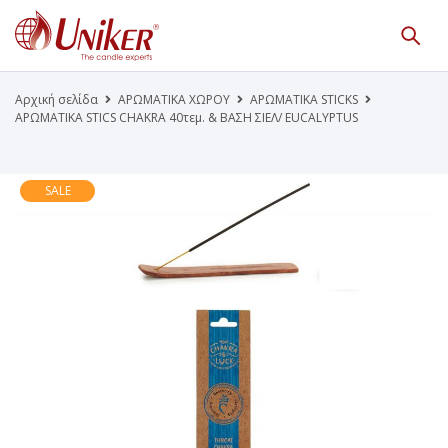
Κατάλογος Προϊόντων
Γίνε Συνεργάτης μας
Αρχική σελίδα
ΑΡΩΜΑΤΙΚΑ ΧΩΡΟΥ
ΑΡΩΜΑΤΙΚΑ STICKS
ΑΡΩΜΑΤΙΚΑ STICS CHAKRA 40τεμ. & ΒΑΣΗ ΣΙΕΛ/ EUCALYPTUS
Η Εταιρεία
Κατάλογοι PDF
Τα Νέα μας
Επικοινωνία
SALE
Το Uniker.gr
απευθύνεται μόνο σε εμπόρους