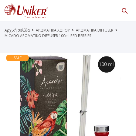
Κατάλογος Προϊόντων
Γίνε Συνεργάτης μας
Αρχική σελίδα
ΑΡΩΜΑΤΙΚΑ ΧΩΡΟΥ
ΑΡΩΜΑΤΙΚΑ DIFFUSER
MICADO ΑΡΩΜΑΤΙΚΟ DIFFUSER 100ml RED BERRIES
Η Εταιρεία
Κατάλογοι PDF
Τα Νέα μας
Επικοινωνία
SALE
Το Uniker.gr
απευθύνεται μόνο σε εμπόρους