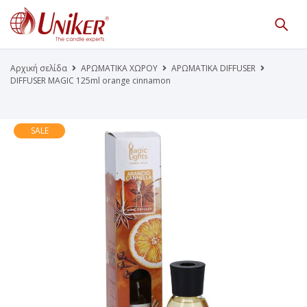
Κατάλογος Προϊόντων
Γίνε Συνεργάτης μας
Αρχική σελίδα
ΑΡΩΜΑΤΙΚΑ ΧΩΡΟΥ
ΑΡΩΜΑΤΙΚΑ DIFFUSER
DIFFUSER MAGIC 125ml orange cinnamon
Η Εταιρεία
Κατάλογοι PDF
Τα Νέα μας
Επικοινωνία
SALE
Το Uniker.gr
απευθύνεται μόνο σε εμπόρους