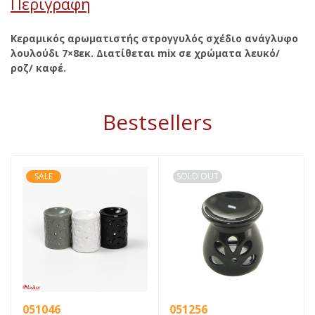
Περιγραφή
Κεραμικός αρωματιστής στρογγυλός σχέδιο ανάγλυφο
λουλούδι 7×8εκ. Διατίθεται mix σε χρώματα λευκό/
ροζ/ καφέ.
Bestsellers
SALE
SOLD OUT
051046
051256