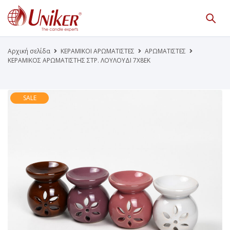
Κατάλογος Προϊόντων
Γίνε Συνεργάτης μας
Αρχική σελίδα
ΚΕΡΑΜΙΚΟΙ ΑΡΩΜΑΤΙΣΤΕΣ
ΑΡΩΜΑΤΙΣΤΕΣ
ΚΕΡΑΜΙΚΟΣ ΑΡΩΜΑΤΙΣΤΗΣ ΣΤΡ. ΛΟΥΛΟΥΔΙ 7X8ΕΚ
Η Εταιρεία
Κατάλογοι PDF
Τα Νέα μας
Επικοινωνία
SALE
Το Uniker.gr
απευθύνεται μόνο σε εμπόρους