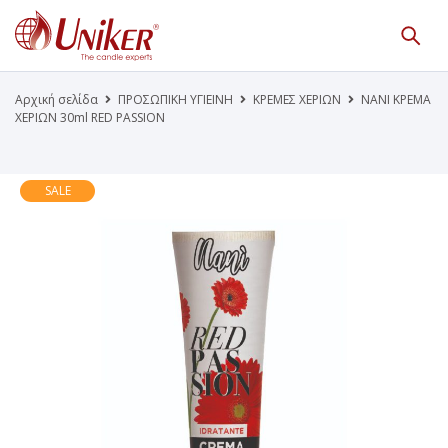
Κατάλογος Προϊόντων
Γίνε Συνεργάτης μας
Αρχική σελίδα
ΠΡΟΣΩΠΙΚΗ ΥΓΙΕΙΝΗ
ΚΡΕΜΕΣ ΧΕΡΙΩΝ
NANI ΚΡΕΜΑ
ΧΕΡΙΩΝ 30ml RED PASSION
Η Εταιρεία
Κατάλογοι PDF
Τα Νέα μας
Επικοινωνία
SALE
Το Uniker.gr
απευθύνεται μόνο σε εμπόρους