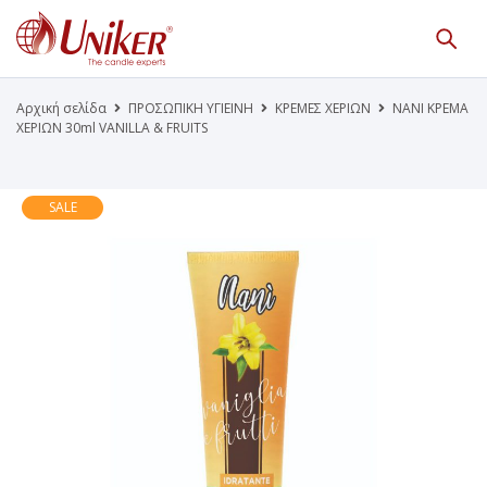
Κατάλογος Προϊόντων
Γίνε Συνεργάτης μας
Αρχική σελίδα
ΠΡΟΣΩΠΙΚΗ ΥΓΙΕΙΝΗ
ΚΡΕΜΕΣ ΧΕΡΙΩΝ
NANI ΚΡΕΜΑ
ΧΕΡΙΩΝ 30ml VANILLA & FRUITS
Η Εταιρεία
Κατάλογοι PDF
Τα Νέα μας
Επικοινωνία
SALE
Το Uniker.gr
απευθύνεται μόνο σε εμπόρους